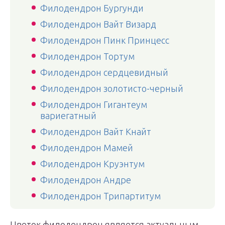
Филодендрон Бургунди
Филодендрон Вайт Визард
Филодендрон Пинк Принцесс
Филодендрон Тортум
Филодендрон сердцевидный
Филодендрон золотисто-черный
Филодендрон Гигантеум
вариегатный
Филодендрон Вайт Кнайт
Филодендрон Мамей
Филодендрон Круэнтум
Филодендрон Андре
Филодендрон Трипартитум
Цветок филодендрон является актуальным