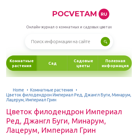
POCVETAM
RU
Онлайн-журнал о комнатных и садовых цветах
Комнатные
Садовые
Полезная
Сад
растения
цветы
информация
Home
Комнатные растения
Цветок филодендрон Империал Ред, Джангл Буги, Минарум,
Лацерум, Империал Грин
Цветок филодендрон Империал
Ред, Джангл Буги, Минарум,
Лацерум, Империал Грин