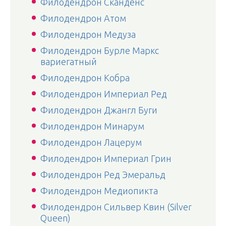
Филодендрон Сканденс
Филодендрон Атом
Филодендрон Медуза
Филодендрон Бурле Маркс
вариегатный
Филодендрон Кобра
Филодендрон Империал Ред
Филодендрон Джангл Буги
Филодендрон Минарум
Филодендрон Лацерум
Филодендрон Империал Грин
Филодендрон Ред Эмеральд
Филодендрон Медиопикта
Филодендрон Сильвер Квин (Silver
Queen)