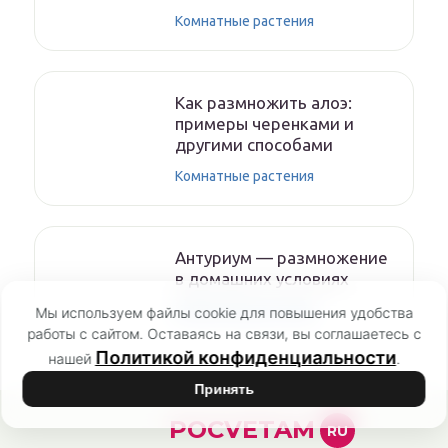
Комнатные растения
Как размножить алоэ:
примеры черенками и
другими способами
Комнатные растения
Антуриум — размножение
в домашних условиях
Комнатные растения
Мы используем файлы cookie для повышения удобства
работы с сайтом. Оставаясь на связи, вы соглашаетесь с
Политикой конфиденциальности
нашей
.
Принять
POCVETAM
RU