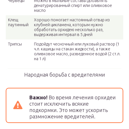
Червецы
Можно в мыльные составы добавлять
денатурированный спирт или оливковое
масло
Клещ
Хорошо помогает настоянный отвар из
паутинный
клубней цикламена, которым нужно
обработать орхидею несколько раз,
выдерживая интервал в 5 дней
Трипсы
Подойдут чесночный или луковый раствор (1
ч.л. кашицы на стакан жидкости), а также
оливковое масло, разведенное водой (2 ст.л.
на 1 л)
Народная борьба с вредителями
Важно!
Во время лечения орхидеи
стоит исключить всякие
подкормки. Это может ускорить
размножение вредителей.