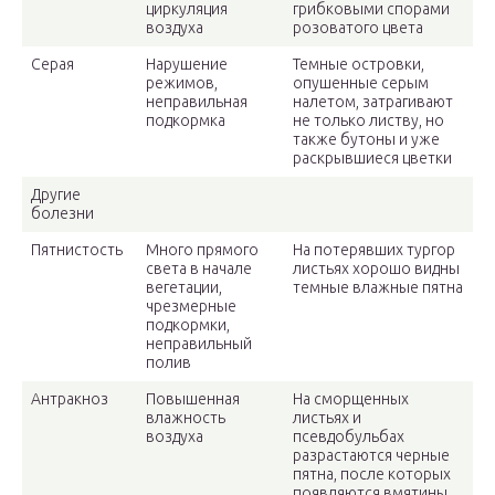
циркуляция
грибковыми спорами
воздуха
розоватого цвета
Серая
Нарушение
Темные островки,
режимов,
опушенные серым
неправильная
налетом, затрагивают
подкормка
не только листву, но
также бутоны и уже
раскрывшиеся цветки
Другие
болезни
Пятнистость
Много прямого
На потерявших тургор
света в начале
листьях хорошо видны
вегетации,
темные влажные пятна
чрезмерные
подкормки,
неправильный
полив
Антракноз
Повышенная
На сморщенных
влажность
листьях и
воздуха
псевдобульбах
разрастаются черные
пятна, после которых
появляются вмятины