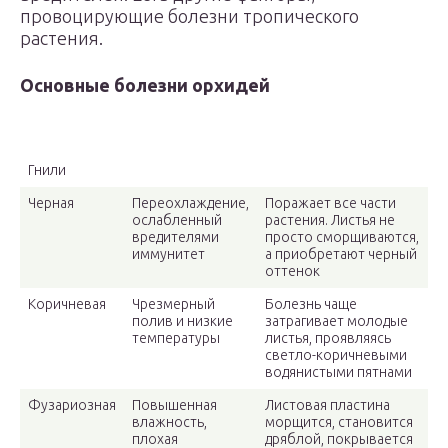
провоцирующие болезни тропического
растения.
Основные болезни орхидей
Виды
Причины
Признаки
Гнили
Черная
Переохлаждение,
Поражает все части
ослабленный
растения. Листья не
вредителями
просто сморщиваются,
иммунитет
а приобретают черный
оттенок
Коричневая
Чрезмерный
Болезнь чаще
полив и низкие
затрагивает молодые
температуры
листья, проявляясь
светло-коричневыми
водянистыми пятнами
Фузариозная
Повышенная
Листовая пластина
влажность,
морщится, становится
плохая
дряблой, покрывается