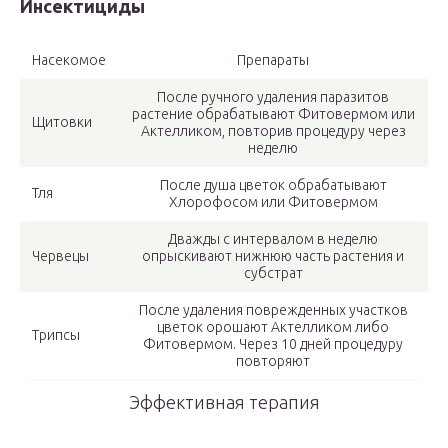
Инсектициды
Насекомое
Препараты
После ручного удаления паразитов
растение обрабатывают Фитовермом или
Щитовки
Актелликом, повторив процедуру через
неделю
После душа цветок обрабатывают
Тля
Хлорофосом или Фитовермом
Дважды с интервалом в неделю
Червецы
опрыскивают нижнюю часть растения и
субстрат
После удаления поврежденных участков
цветок орошают Актелликом либо
Трипсы
Фитовермом. Через 10 дней процедуру
повторяют
Эффективная терапия