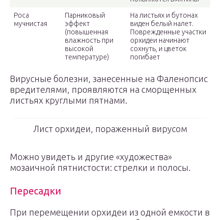
Роса
Парниковый
На листьях и бутонах
мучнистая
эффект
виден белый налет.
(повышенная
Поврежденные участки
влажность при
орхидеи начинают
высокой
сохнуть, и цветок
температуре)
погибает
Вирусные болезни, занесенные на Фаленопсис
вредителями, проявляются на сморщенных
листьях круглыми пятнами.
Лист орхидеи, пораженный вирусом
Можно увидеть и другие «художества»
мозаичной пятнистости: стрелки и полосы.
Пересадки
При перемещении орхидеи из одной емкости в