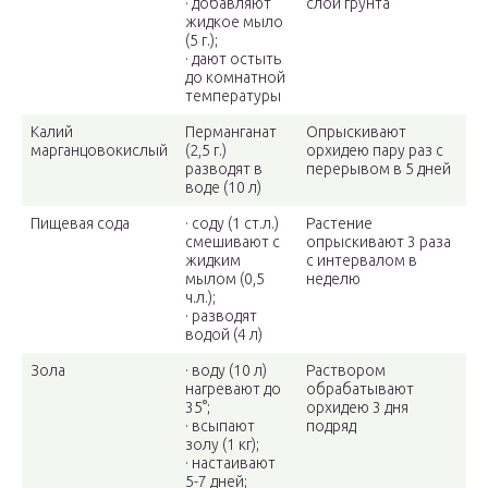
· добавляют
слой грунта
жидкое мыло
(5 г.);
· дают остыть
до комнатной
температуры
Калий
Перманганат
Опрыскивают
марганцовокислый
(2,5 г.)
орхидею пару раз с
разводят в
перерывом в 5 дней
воде (10 л)
Пищевая сода
· соду (1 ст.л.)
Растение
смешивают с
опрыскивают 3 раза
жидким
с интервалом в
мылом (0,5
неделю
ч.л.);
· разводят
водой (4 л)
Зола
· воду (10 л)
Раствором
нагревают до
обрабатывают
35°;
орхидею 3 дня
· всыпают
подряд
золу (1 кг);
· настаивают
5-7 дней;