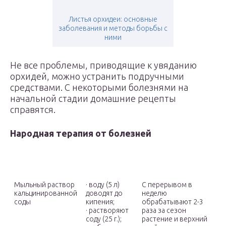
Листья орхидеи: основные
заболевания и методы борьбы с
ними
Не все проблемы, приводящие к увяданию
орхидей, можно устранить подручными
средствами. С некоторыми болезнями на
начальной стадии домашние рецепты
справятся.
Народная терапия от болезней
Средство
Как
Как применить
приготовить
Мыльный раствор
· воду (5 л)
С перерывом в
кальцинированной
доводят до
неделю
соды
кипения;
обрабатывают 2-3
· растворяют
раза за сезон
соду (25 г.);
растение и верхний