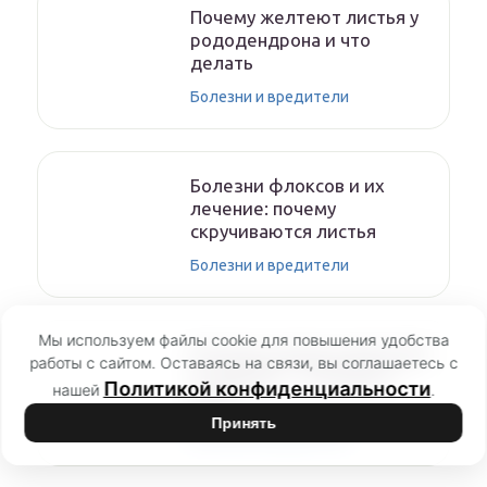
Почему желтеют листья у
рододендрона и что
делать
Болезни и вредители
Болезни флоксов и их
лечение: почему
скручиваются листья
Болезни и вредители
Мы используем файлы cookie для повышения удобства
Болезни герани комнатной
работы с сайтом. Оставаясь на связи, вы соглашаетесь с
и садовой — лечение и
Политикой конфиденциальности
нашей
.
уход
Принять
Болезни и вредители