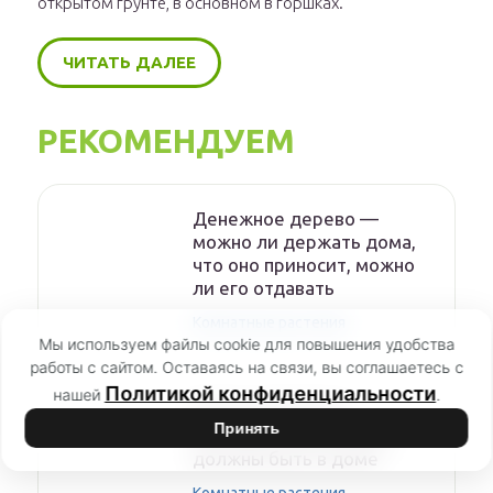
открытом грунте, в основном в горшках.
ЧИТАТЬ ДАЛЕЕ
РЕКОМЕНДУЕМ
Денежное дерево —
можно ли держать дома,
что оно приносит, можно
ли его отдавать
Комнатные растения
Мы используем файлы cookie для повышения удобства
работы с сайтом. Оставаясь на связи, вы соглашаетесь с
Политикой конфиденциальности
нашей
.
Какие комнатные
Принять
растения обязательно
должны быть в доме