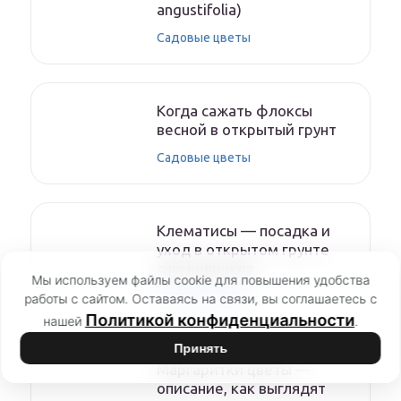
angustifolia)
Садовые цветы
Когда сажать флоксы
весной в открытый грунт
Садовые цветы
Клематисы — посадка и
уход в открытом грунте
для новичков
Мы используем файлы cookie для повышения удобства
Садовые цветы
работы с сайтом. Оставаясь на связи, вы соглашаетесь с
Политикой конфиденциальности
нашей
.
Принять
Маргаритки цветы —
описание, как выглядят