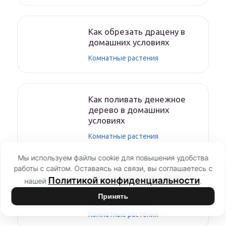
Как обрезать драцену в
домашних условиях
Комнатные растения
Как поливать денежное
дерево в домашних
условиях
Комнатные растения
Мы используем файлы cookie для повышения удобства
работы с сайтом. Оставаясь на связи, вы соглашаетесь с
Амазонская лилия эухарис
Политикой конфиденциальности
нашей
.
— уход в домашних
Принять
условиях
Комнатные растения