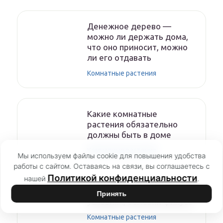
Денежное дерево —
можно ли держать дома,
что оно приносит, можно
ли его отдавать
Комнатные растения
Какие комнатные
растения обязательно
должны быть в доме
Комнатные растения
Мы используем файлы cookie для повышения удобства
работы с сайтом. Оставаясь на связи, вы соглашаетесь с
Политикой конфиденциальности
нашей
.
Фикус — уход в домашних
Принять
условиях, болезни фикуса
Комнатные растения