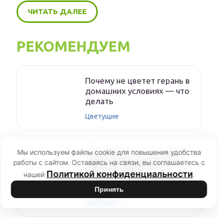
ЧИТАТЬ ДАЛЕЕ
РЕКОМЕНДУЕМ
Почему не цветет герань в
домашних условиях — что
делать
Цветущие
Мы используем файлы cookie для повышения удобства
Герань дома — где лучше
работы с сайтом. Оставаясь на связи, вы соглашаетесь с
ставить в квартире, в
Политикой конфиденциальности
нашей
.
кашпо или на
подоконнике,
Принять
Цветущие