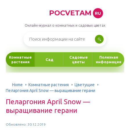
POCVETAM
RU
Онлайн-журнал о комнатных и садовых цветах
Комнатные
Садовые
Полезная
Сад
растения
цветы
информация
Home
Комнатные растения
Цветущие
Пеларгония April Snow — выращивание герани
Пеларгония April Snow —
выращивание герани
Обновлено: 30.12.2019