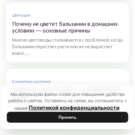
Цветущие
Почему не цветет бальзамин в домашних
условиях — основные причины
Многие цветоводы сталкиваются с проблемой, когда
бальзамин перестает расти или же не вырастает
вовсе....
Комнатные растения
Почему не цветет герань — удобрения для
Мы используем файлы cookie для повышения удобства
герани
работы с сайтом. Оставаясь на связи, вы соглашаетесь с
Герань (пеларгония) – комнатное или дачное
Политикой конфиденциальности
нашей
.
цветковое растение, в уходе неприхотливо. Чтобы
Принять
домашняя любимица...