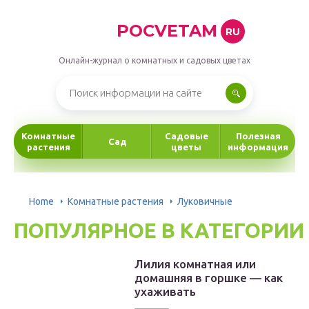
POCVETAM
RU
Онлайн-журнал о комнатных и садовых цветах
Комнатные
Садовые
Полезная
Сад
растения
цветы
информация
Home
Комнатные растения
Луковичные
ПОПУЛЯРНОЕ В КАТЕГОРИИ
Лилия комнатная или
домашняя в горшке — как
ухаживать