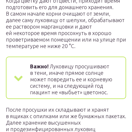
Когда цветку дают отцвести, приходит время
подготовить его для домашнего хранения.
В самом начале корни очищают от земли,
далее саму луковицу от шелухи, обрабатывают
ее раствором марганцовки и дают
ей некоторое время просохнуть в хорошо
проветриваемом помещении или на улице при
температуре не ниже 20 °С.
Важно!
Луковицу просушивают
в тени, иначе прямое солнце
может повредить ее и корневую
систему, и на следующий год
гиацинт не «выбьет» цветонос.
После просушки их складывают и хранят
в ящиках с опилками или же бумажных пакетах.
Далее хранение высушенных
и продезинфицированных луковиц