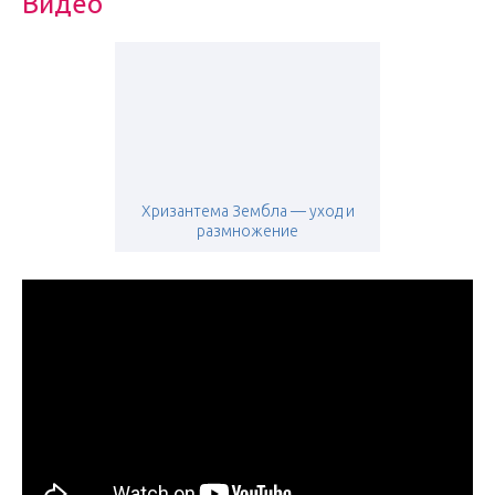
Видео
Хризантема Зембла — уход и
размножение