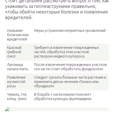
Стоит детальней рассмотреть вопрос о том, как
ухаживать за гиппеаструмами правильно,
чтобы обойти некоторые болезни и появление
вредителей.
Название
Меры устранения неприятных проявлений
болезни или
вредителей
Красный
Требуются извлечение поврежденных
грибной
частей, обработка этих участков
ожог
раствором медного купороса.
Луковица
После извлечения поврежденных участков
начала гнить
эти части стоит обработать фундазолом.
Появление
Следует срезать больные части растения и
мучнистой
применить для их лечения «Томаз» или
росы
«Фундазол».
Червец, тля,
В борьбе с насекомыми поможет
клещ, трипс
обработка культуры фунгицидами.