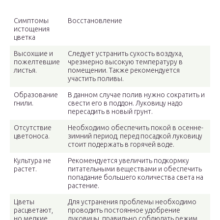
Симптомы
Восстановление
истощения
цветка
Высохшие и
Следует устранить сухость воздуха,
пожелтевшие
чрезмерно высокую температуру в
листья.
помещении. Также рекомендуется
участить поливы.
Образование
В данном случае полив нужно сократить и
гнили.
свести его в поддон. Луковицу надо
пересадить в новый грунт.
Отсутствие
Необходимо обеспечить покой в осенне-
цветоноса.
зимний период, перед посадкой луковицу
стоит подержать в горячей воде.
Культура не
Рекомендуется увеличить подкормку
растет.
питательными веществами и обеспечить
попадание большего количества света на
растение.
Цветы
Для устранения проблемы необходимо
расцветают,
проводить постоянное удобрение
но мелкие.
луковицы, правильно соблюдать режим