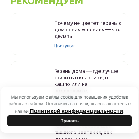
РЕКОМЕНДУЕМ
Почему не цветет герань в
домашних условиях — что
делать
Цветущие
Герань дома — где лучше
ставить в квартире, в
кашпо или на
подоконнике,
Мы используем файлы cookie для повышения удобства
Цветущие
работы с сайтом. Оставаясь на связи, вы соглашаетесь с
Политикой конфиденциальности
нашей
.
Принять
Герань — обрезка для
пышного цветения, как
прищипывать