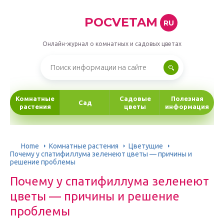
POCVETAM
RU
Онлайн-журнал о комнатных и садовых цветах
Комнатные
Садовые
Полезная
Сад
растения
цветы
информация
Home
Комнатные растения
Цветущие
Почему у спатифиллума зеленеют цветы — причины и
решение проблемы
Почему у спатифиллума зеленеют
цветы — причины и решение
проблемы