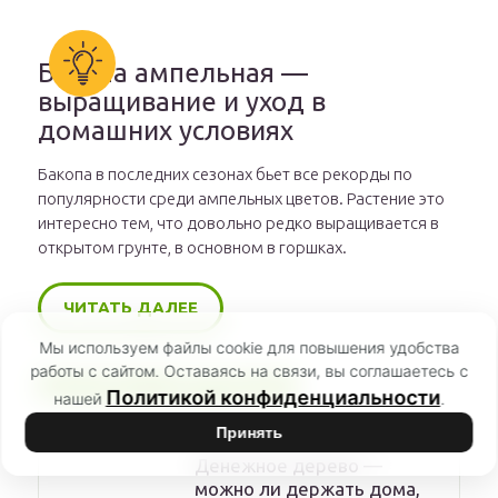
Бакопа ампельная —
выращивание и уход в
домашних условиях
Бакопа в последних сезонах бьет все рекорды по
популярности среди ампельных цветов. Растение это
интересно тем, что довольно редко выращивается в
открытом грунте, в основном в горшках.
ЧИТАТЬ ДАЛЕЕ
Мы используем файлы cookie для повышения удобства
работы с сайтом. Оставаясь на связи, вы соглашаетесь с
РЕКОМЕНДУЕМ
Политикой конфиденциальности
нашей
.
Принять
Денежное дерево —
можно ли держать дома,