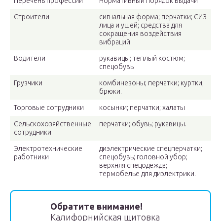
Перечень профессий
Нормативный порядок выдачи
Строители
сигнальная форма; перчатки; СИЗ
лица и ушей; средства для
сокращения воздействия
вибраций
Водители
рукавицы; теплый костюм;
спецобувь
Грузчики
комбинезоны; перчатки; куртки;
брюки.
Торговые сотрудники
косынки; перчатки; халаты
Сельскохозяйственные
перчатки; обувь; рукавицы.
сотрудники
Электротехнические
диэлектрические спецперчатки;
работники
спецобувь; головной убор;
верхняя спецодежда;
термобелье для диэлектрики.
Обратите внимание!
Калифорнийская щитовка