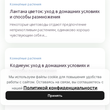
Комнатные растения
Лантана цветок: уход в домашних условиях
и способы размножения
Некоторые цветоводы отдают предпочтение
неприхотливым растениям, одинаково хорошо
чувствующим себя и...
Комнатные растения
Кодиеум: уход в домашних условиях и
способы размножения
Мы используем файлы cookie для повышения удобства
Кодиеум – вечнозеленое растение родом из
работы с сайтом. Оставаясь на связи, вы соглашаетесь с
Восточной Индии. Его пестрые листья интересной
Политикой конфиденциальности
нашей
.
формы украшают...
Принять