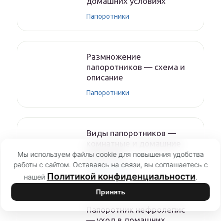
домашних условиях
Папоротники
Размножение
папоротников — схема и
описание
Папоротники
Виды папоротников —
комнатные и домашние
растения
Мы используем файлы cookie для повышения удобства
работы с сайтом. Оставаясь на связи, вы соглашаетесь с
Папоротники
Политикой конфиденциальности
нашей
.
Принять
Папоротник нефролепис
— уход в домашних