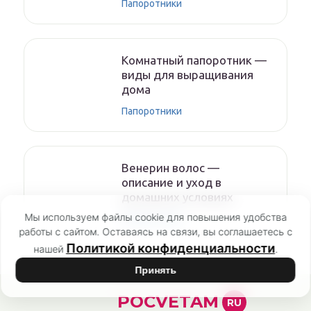
Папоротники
Комнатный папоротник —
виды для выращивания
дома
Папоротники
Венерин волос —
описание и уход в
домашних условиях
Мы используем файлы cookie для повышения удобства
Папоротники
работы с сайтом. Оставаясь на связи, вы соглашаетесь с
Политикой конфиденциальности
нашей
.
Принять
POCVETAM
RU