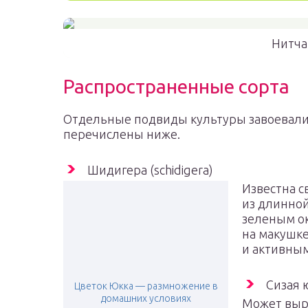
Нитча
Распространенные сорта
Отдельные подвиды культуры завоевали 
перечислены ниже.
Шидигера (schidigera)
Известна с
из длинной
зеленым ок
на макушке
и активным
Сизая 
Цветок Юкка — размножение в
домашних условиях
Может выра