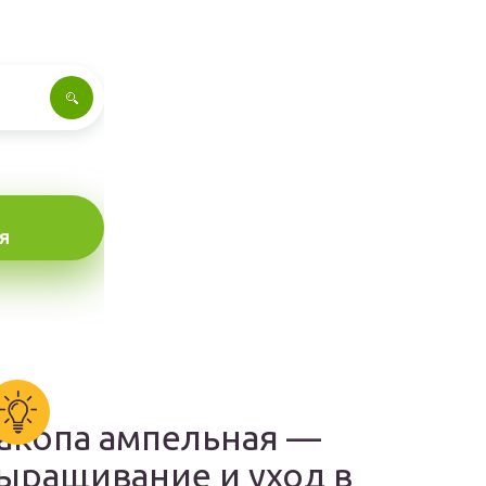
Я
акопа ампельная —
ыращивание и уход в