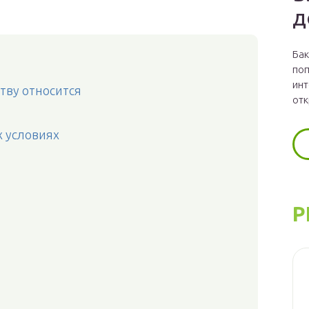
д
Бак
поп
инт
ству относится
отк
 условиях
Р