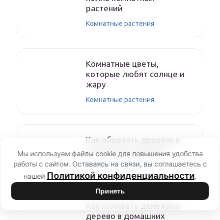
растений
Комнатные растения
Комнатные цветы,
которые любят солнце и
жару
Комнатные растения
Как обрезать драцену в
домашних условиях
Мы используем файлы cookie для повышения удобства
работы с сайтом. Оставаясь на связи, вы соглашаетесь с
Комнатные растения
Политикой конфиденциальности
нашей
.
Принять
Как поливать денежное
дерево в домашних