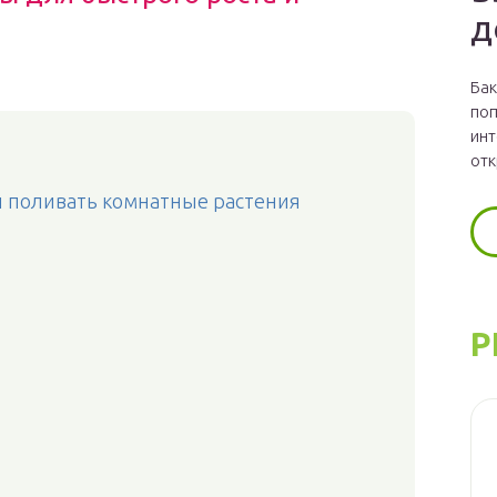
д
Бак
поп
инт
отк
и поливать комнатные растения
Р