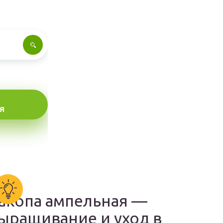
Я
акопа ампельная —
ыращивание и уход в