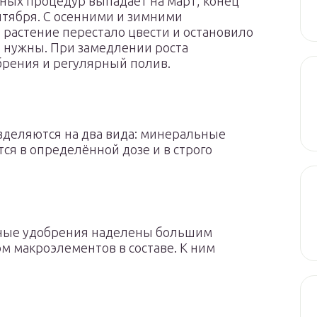
ных процедур выпадает на март, конец
нтября. С осенними и зимними
 растение перестало цвести и остановило
е нужны. При замедлении роста
брения и регулярный полив.
зделяются на два вида: минеральные
ся в определённой дозе и в строго
ые удобрения наделены большим
м макроэлементов в составе. К ним