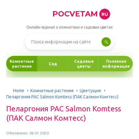
POCVETAM
RU
Онлайн-журнал о комнатных и садовых цветах
Комнатные
Садовые
Полезная
Сад
растения
цветы
информация
Home
Комнатные растения
Цветущие
Пеларгония PAC Salmon Komtess (ПАК Салмон Комтесс)
Пеларгония PAC Salmon Komtess
(ПАК Салмон Комтесс)
Обновлено: 06.01.2020