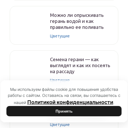
Можно ли опрыскивать
герань водой и как
правильно ее поливать
Цветущие
Семена герани — как
выглядят и как их посеять
на рассаду
Цветущие
Мы используем файлы cookie для повышения удобства
работы с сайтом. Оставаясь на связи, вы соглашаетесь с
Политикой конфиденциальности
нашей
.
Цветы спатифиллум и
антуриум — мужское и
Принять
женское счастье вместе
Цветущие