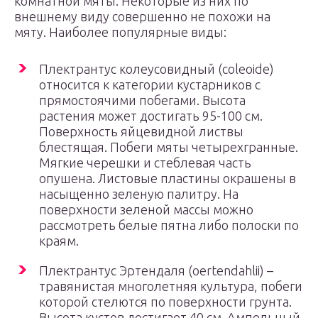
комнатной мяты. Некоторые из них по
внешнему виду совершенно не похожи на
мяту. Наиболее популярные виды:
Плектрантус колеусовидный (coleoide)
относится к категории кустарников с
прямостоячими побегами. Высота
растения может достигать 95-100 см.
Поверхность яйцевидной листвы
блестящая. Побеги мяты четырехгранные.
Мягкие черешки и стеблевая часть
опушена. Листовые пластины окрашены в
насыщенно зеленую палитру. На
поверхности зеленой массы можно
рассмотреть белые пятна либо полоски по
краям.
Плектрантус Эртендаля (oertendahlii) –
травянистая многолетняя культура, побеги
которой стелются по поверхности грунта.
Высота кустов достигает 40 см. Ампельный