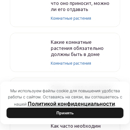
что оно приносит, можно
ли его отдавать
Комнатные растения
Какие комнатные
растения обязательно
должны быть в доме
Комнатные растения
Фикус — уход в домашних
Мы используем файлы cookie для повышения удобства
условиях, болезни фикуса
работы с сайтом. Оставаясь на связи, вы соглашаетесь с
Комнатные растения
Политикой конфиденциальности
нашей
.
Принять
Как часто необходим