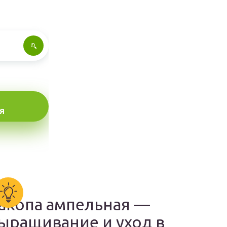
Я
акопа ампельная —
ыращивание и уход в