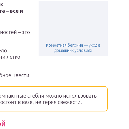
ак
а – все и
ностей – это
Комнатная бегония — уход в
ело
домашних условиях
ни легко
обное цвести
омпактные стебли можно использовать
ростоит в вазе, не теряя свежести.
ой