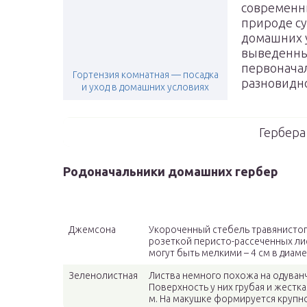
современны
природе су
домашних 
выведенны
первоначал
Гортензия комнатная — посадка
разновидно
и уход в домашних условиях
Гербера
Родоначальники домашних гербер
Вид
Как выглядит
Джемсона
Укороченный стебель травянистог
розеткой перисто-рассеченных ли
могут быть мелкими – 4 см в диаме
Зеленолистная
Листва немного похожа на одуванч
Поверхность у них грубая и жестка
м. На макушке формируется крупн