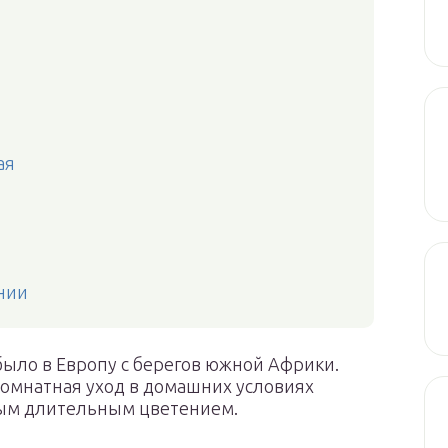
ая
нии
было в Европу с берегов южной Африки.
комнатная уход в домашних условиях
ным длительным цветением.