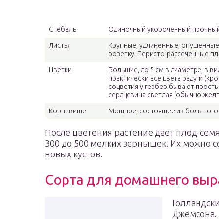
Характеристики
Описание
Стебель
Одиночный укороченный прочный ц
Листья
Крупные, удлиненные, опушенные
розетку. Перисто-рассеченные п
Цветки
Большие, до 5 см в диаметре, в в
практически все цвета радуги (кр
соцветия у гербер бывают прост
сердцевина светлая (обычно желта
Корневище
Мощное, состоящее из большого
После цветения растение дает плод-семян
300 до 500 мелких зернышек. Их можно 
новых кустов.
Сорта для домашнего вы
Голландски
Джемсона.