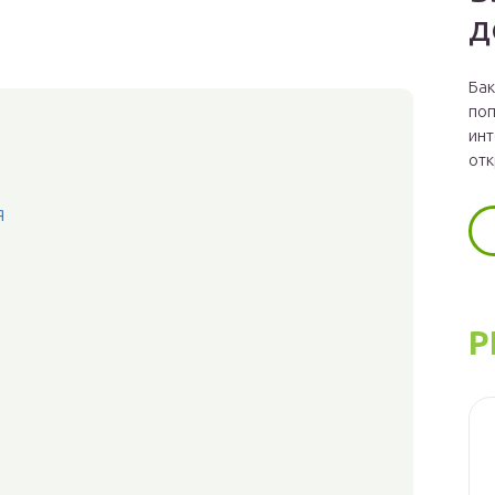
д
Бак
поп
инт
отк
я
Р