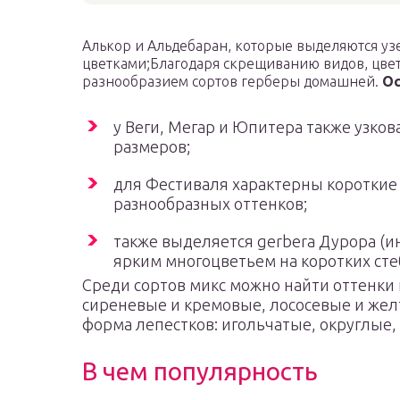
Алькор и Альдебаран, которые выделяются у
цветками;Благодаря скрещиванию видов, цве
разнообразием сортов герберы домашней.
Ос
у Веги, Мегар и Юпитера также узко
размеров;
для Фестиваля характерны короткие
разнообразных оттенков;
также выделяется gerbera Дурора (и
ярким многоцветьем на коротких сте
Среди сортов микс можно найти оттенки 
сиреневые и кремовые, лососевые и жел
форма лепестков: игольчатые, округлые,
В чем популярность