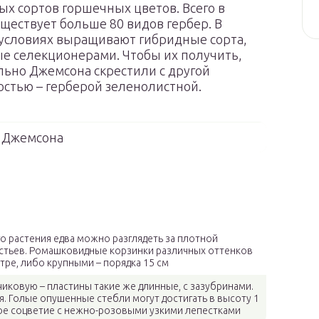
х сортов горшечных цветов. Всего в
ществует больше 80 видов гербер. В
условиях выращивают гибридные сорта,
е селекционерами. Чтобы их получить,
ьно Джемсона скрестили с другой
стью – герберой зеленолистной.
 Джемсона
о растения едва можно разглядеть за плотной
стьев. Ромашковидные корзинки различных оттенков
тре, либо крупными – порядка 15 см
иковую – пластины такие же длинные, с зазубринами.
я. Голые опушенные стебли могут достигать в высоту 1
ое соцветие с нежно-розовыми узкими лепестками