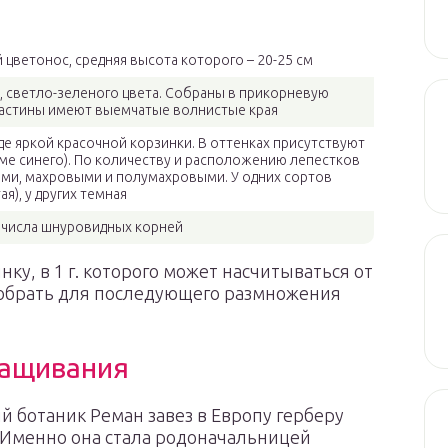
ветонос, средняя высота которого – 20-25 см
, светло-зеленого цвета. Собраны в прикорневую
ластины имеют выемчатые волнистые края
иде яркой красочной корзинки. В оттенках присутствуют
оме синего). По количеству и расположению лепестков
ыми, махровыми и полумахровыми. У одних сортов
я), у других темная
 числа шнуровидных корней
ку, в 1 г. которого может насчитываться от
собрать для последующего размножения
ращивания
й ботаник Реман завез в Европу герберу
 Именно она стала родоначальницей