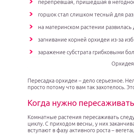
перепревшая, пришедшая в негоднос
горшок стал слишком тесный для раз
на материнском растении развилась 
загнивание корней орхидеи из-за из
заражение субстрата грибковыми бо
Орхидея
Пересадка орхидеи – дело серьезное. Не
просто потому что вам так захотелось. Э
Когда нужно пересаживат
Комнатные растения пересаживать след
циклу. С приходом весны, у них заканчи
вступают в фазу активного роста – вегет