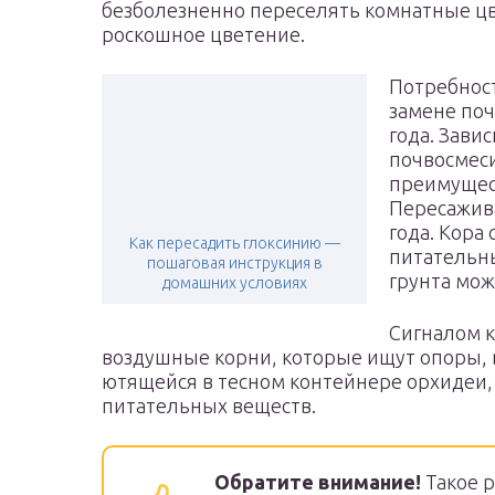
безболезненно переселять комнатные цв
роскошное цветение.
Потребнос
замене поч
года. Завис
почвосмеси
преимущест
Пересажива
года. Кора
Как пересадить глоксинию —
питательны
пошаговая инструкция в
грунта мож
домашних условиях
Сигналом к
воздушные корни, которые ищут опоры, 
ютящейся в тесном контейнере орхидеи,
питательных веществ.
Обратите внимание!
Такое р