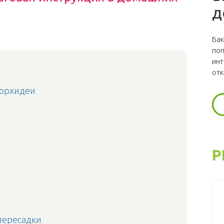
д
Бак
поп
инт
отк
 орхидеи
Р
пересадки