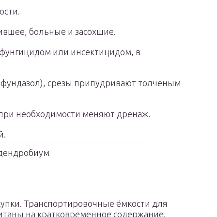
ости.
ившее, больные и засохшие.
фунгицидом или инсектицидом, в
 фундазол), срезы припудривают толченым
при необходимости меняют дренаж.
й.
дендробиум
упки. Транспортировочные ёмкости для
итаны на кратковременное содержание.