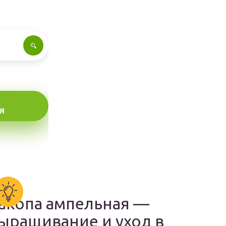
Я
акопа ампельная —
ыращивание и уход в