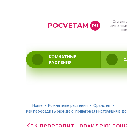
Онлайн-
POCVETAM
RU
комнатных
цве
КОМНАТНЫЕ
С
РАСТЕНИЯ
Home
Комнатные растения
Орхидеи
Как пересадить орхидею: пошаговая инструкция в д
Как пересадить орхидею: пош