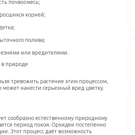
ть почвосмесь;
росшихся корней;
детка;
быточного полива;
лезнями или вредителями.
 в природе
льзя тревожить растение этим процессом,
то может нанести серьезный вред цветку.
ь
ует сообразно естественному природному
вается период покоя. Орхидеи постепенно
ации. Этот процесс даёт возможность