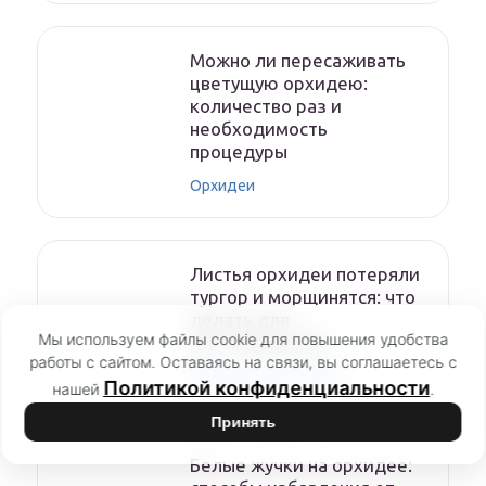
Можно ли пересаживать
цветущую орхидею:
количество раз и
необходимость
процедуры
Орхидеи
Листья орхидеи потеряли
тургор и морщинятся: что
делать для
Мы используем файлы cookie для повышения удобства
восстановления
работы с сайтом. Оставаясь на связи, вы соглашаетесь с
Комнатные растения
Политикой конфиденциальности
нашей
.
Принять
Белые жучки на орхидее: