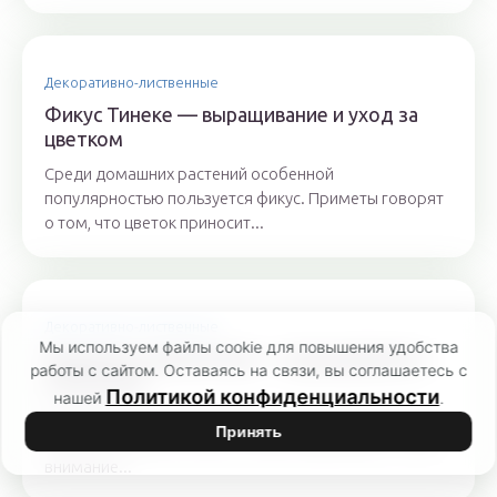
Декоративно-лиственные
Фикус Тинеке — выращивание и уход за
цветком
Среди домашних растений особенной
популярностью пользуется фикус. Приметы говорят
о том, что цветок приносит...
Декоративно-лиственные
Мы используем файлы cookie для повышения удобства
Бедренец-камнеломка — выращивание и
работы с сайтом. Оставаясь на связи, вы соглашаетесь с
уход дома
Политикой конфиденциальности
нашей
.
Бедренец-камнеломка известен, прежде всего, как
Принять
дикорастущее растение, которое привлекает к себе
внимание...