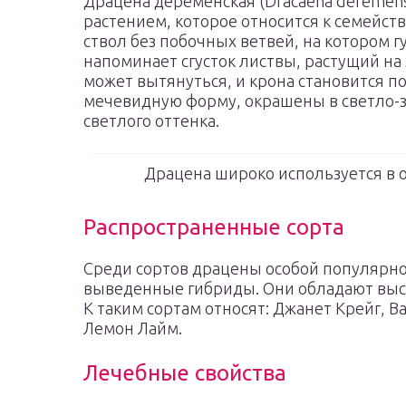
Драцена деременская (Dracaena derеmеn
растением, которое относится к семейст
ствол без побочных ветвей, на котором г
напоминает сгусток листвы, растущий на 
может вытянуться, и крона становится п
мечевидную форму, окрашены в светло-
светлого оттенка.
Драцена широко используется в
Распространенные сорта
Среди сортов драцены особой популярно
выведенные гибриды. Они обладают высо
К таким сортам относят: Джанет Крейг, В
Лемон Лайм.
Лечебные свойства