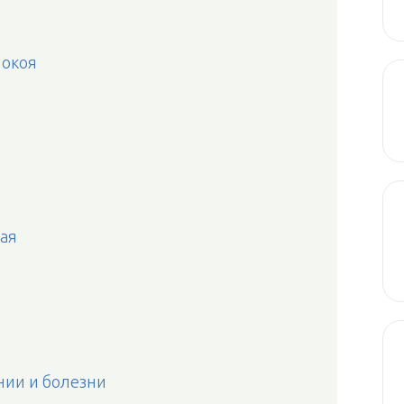
покоя
ая
ии и болезни