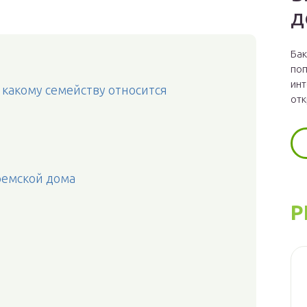
д
Бак
поп
инт
 какому семейству относится
отк
ремской дома
Р