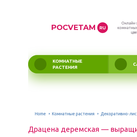
Онлайн-
POCVETAM
RU
комнатных
цве
КОМНАТНЫЕ
С
РАСТЕНИЯ
Home
Комнатные растения
Декоративно-ли
Драцена деремская — выращи