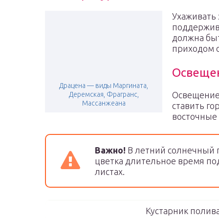
Ухаживать 
поддержив
должна быт
приходом о
Освеще
Драцена — виды Маргината,
Освещение
Деремская, Фрагранс,
Массанжеана
ставить го
восточные
Важно!
В летний солнечный 
цветка длительное время под
листах.
Кустарник полива