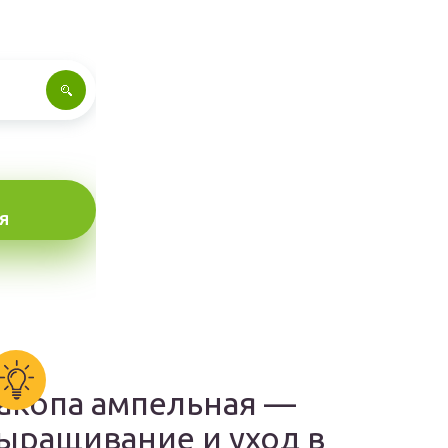
Я
акопа ампельная —
ыращивание и уход в