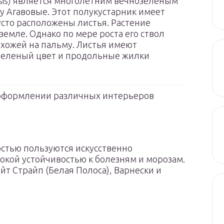
sis) является многолетним вечнозеленым
ву Агавовые. Этот полукустарник имеет
усто расположены листья. Растение
земле. Однако по мере роста его ствол
охожей на пальму. Листья имеют
зеленый цвет и продольные жилки
 оформлении различных интерьеров
стью пользуются искусственно
кой устойчивостью к болезням и морозам.
айт Страйп (Белая Полоса), Варнески и