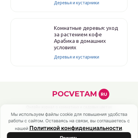
Деревья и кустарники
Комнатные деревья: уход
за растением кофе
Арабика в домашних
условиях
Деревья и кустарники
POCVETAM
RU
Онлайн-журнал о комнатных и садовых цветах
Мы используем файлы cookie для повышения удобства
Главная
Политика конфиденциальности
Карта сайта
работы с сайтом. Оставаясь на связи, вы соглашаетесь с
Контакты
О нас
Эксперты
Авторы
Политикой конфиденциальности
нашей
.
Список литературы
Принять