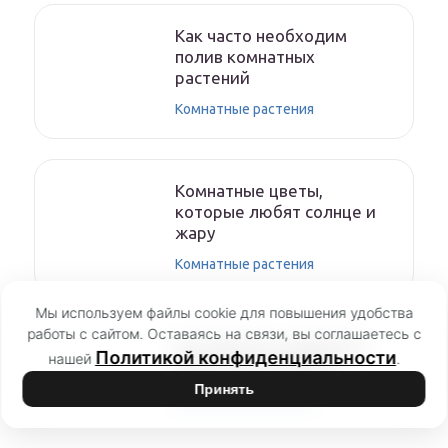
Как часто необходим
полив комнатных
растений
Комнатные растения
Комнатные цветы,
которые любят солнце и
жару
Комнатные растения
Мы используем файлы cookie для повышения удобства
работы с сайтом. Оставаясь на связи, вы соглашаетесь с
Как обрезать драцену в
Политикой конфиденциальности
нашей
.
домашних условиях
Принять
Комнатные растения