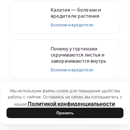
Калатея — болезни и
вредители растения
Болезни и вредители
Почему у гортензии
скручиваются листья и
заворачиваются внутрь
Болезни и вредители
Мы используем файлы cookie для повышения удобства
Почему у гортензии
работы с сайтом. Оставаясь на связи, вы соглашаетесь с
бледные листья — что
Политикой конфиденциальности
нашей
.
делать
Принять
Болезни и вредители