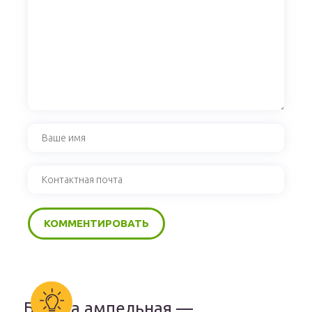
Бакопа ампельная —