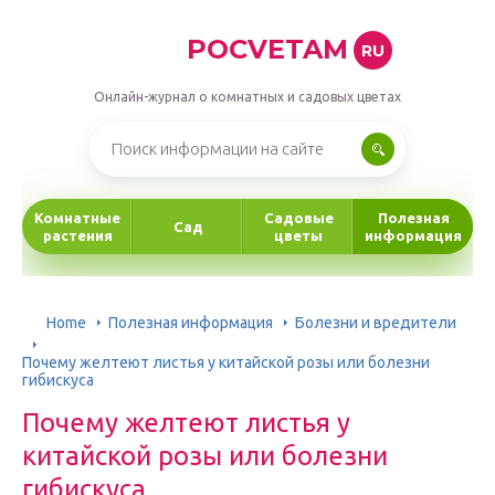
POCVETAM
RU
Онлайн-журнал о комнатных и садовых цветах
Комнатные
Садовые
Полезная
Сад
растения
цветы
информация
Home
Полезная информация
Болезни и вредители
Почему желтеют листья у китайской розы или болезни
гибискуса
Почему желтеют листья у
китайской розы или болезни
гибискуса