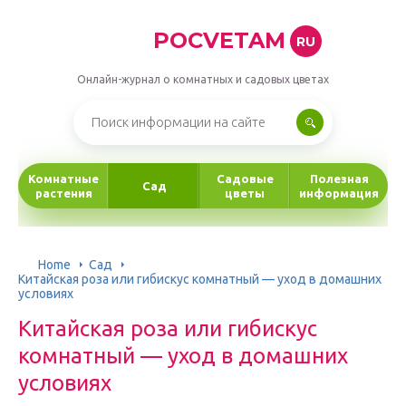
POCVETAM
RU
Онлайн-журнал о комнатных и садовых цветах
Комнатные
Садовые
Полезная
Сад
растения
цветы
информация
Home
Сад
Китайская роза или гибискус комнатный — уход в домашних
условиях
Китайская роза или гибискус
комнатный — уход в домашних
условиях