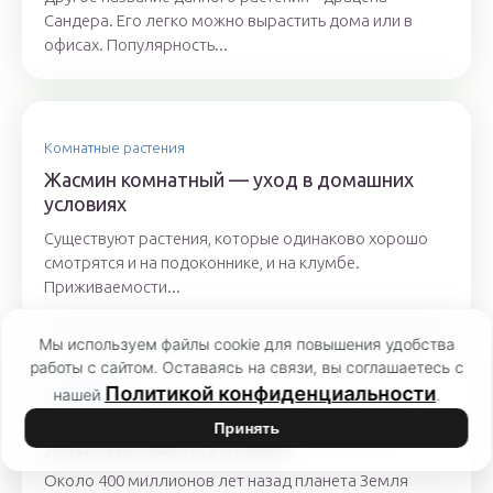
Сандера. Его легко можно вырастить дома или в
офисах. Популярность...
Комнатные растения
Жасмин комнатный — уход в домашних
условиях
Существуют растения, которые одинаково хорошо
смотрятся и на подоконнике, и на клумбе.
Приживаемости...
Мы используем файлы cookie для повышения удобства
работы с сайтом. Оставаясь на связи, вы соглашаетесь с
Папоротники
Политикой конфиденциальности
нашей
.
Как вырастить папоротник комнатный —
Принять
уход в домашних условиях
Около 400 миллионов лет назад планета Земля