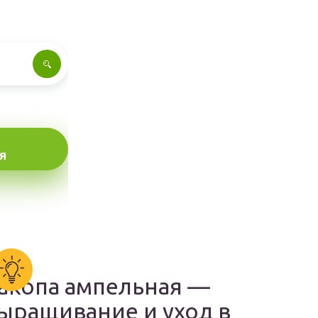
Я
акопа ампельная —
ыращивание и уход в