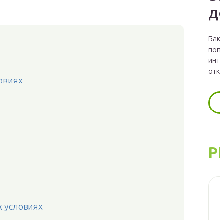
д
Бак
поп
инт
отк
овиях
Р
х условиях