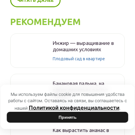
ЧИТАТЬ ДАЛЕЕ
РЕКОМЕНДУЕМ
Инжир — выращивание в
домашних условиях
Плодовый сад в квартире
Банановая пальма, на
каких деревьях растут
Мы используем файлы cookie для повышения удобства
бананы
работы с сайтом. Оставаясь на связи, вы соглашаетесь с
Плодовый сад в квартире
Политикой конфиденциальности
нашей
.
Принять
Как вырастить ананас в