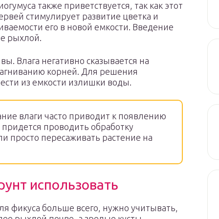
умуса также приветствуется, так как этот
рвей стимулирует развитие цветка и
ваемости его в новой емкости. Введение
ее рыхлой.
ы. Влага негативно сказывается на
 загниванию корней. Для решения
сти из емкости излишки воды.
ие влаги часто приводит к появлению
е придется проводить обработку
и просто пересаживать растение на
рунт использовать
ля фикуса больше всего, нужно учитывать,
лее рыхлой почве, а зрелые кусты