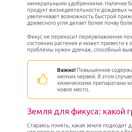
минеральными удобрениями. Наличие биог
продукт жизнедеятельности дождевых че
увеличивает возможность быстрой прижи
древесного угля делает более почву бол
Фикус не переносит переувлажнения почв
состоянии растения и может привести к
проблемы нужен дренаж, способный выве
Важно!
Повышенное содержан
мелких червей. В этом случа
химическими препаратами ил
новое место.
Земля для фикуса: какой г
Стараясь понять, какая земля подходит д
что молодые растения лучше растут в бо