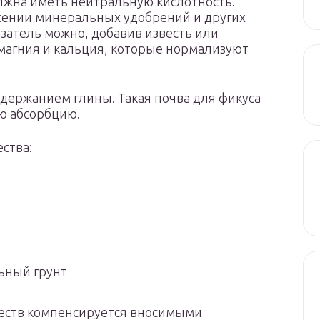
лжна иметь нейтральную кислотность.
есении минеральных удобрений и других
затель можно, добавив известь или
 магния и кальция, которые нормализуют
одержанием глины. Такая почва для фикуса
ую абсорбцию.
ства:
ьный грунт
еств компенсируется вносимыми