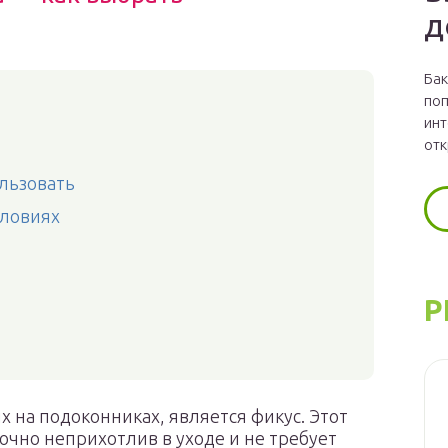
д
Бак
поп
инт
отк
ользовать
словиях
Р
 на подоконниках, является фикус. Этот
очно неприхотлив в уходе и не требует