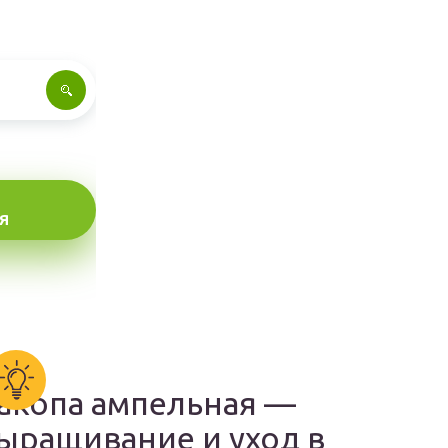
Я
акопа ампельная —
ыращивание и уход в