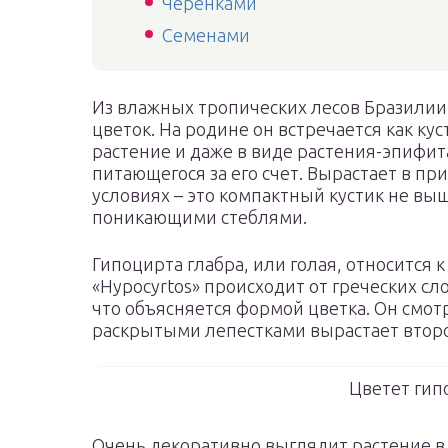
Черенками
Семенами
Из влажных тропических лесов Бразилии
цветок. На родине он встречается как ку
растение и даже в виде растения-эпифит
питающегося за его счет. Вырастает в пр
условиях – это компактный кустик не вы
поникающими стеблями.
Гипоцирта глабра, или голая, относится 
«Hypocyrtos» происходит от греческих слов
что объясняется формой цветка. Он смотр
раскрытыми лепестками вырастает второ
Цветет гип
Очень декоративно выглядит растение в 