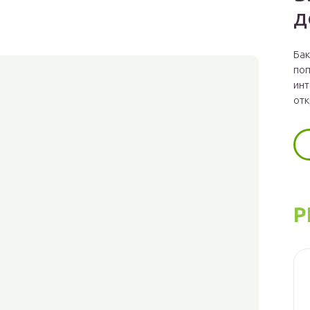
д
Бак
поп
инт
отк
Р