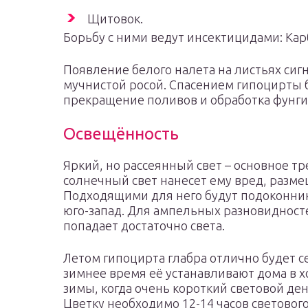
Щитовок.
Борьбу с ними ведут инсектицидами: Ка
Появление белого налета на листьях сиг
мучнистой росой. Спасением гипоцирты 
прекращение поливов и обработка фунг
Освещённость
Яркий, но рассеянный свет – основное т
солнечный свет нанесет ему вред, разме
Подходящими для него будут подоконник
юго-запад. Для ампельных разновидност
попадает достаточно света.
Летом гипоцирта глабра отлично будет се
зимнее время её устанавливают дома в 
зимы, когда очень короткий световой де
Цветку необходимо 12-14 часов светового