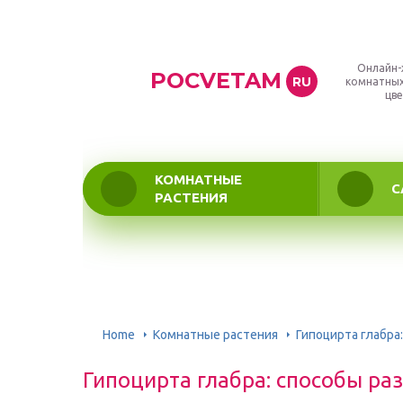
Онлайн-
POCVETAM
RU
комнатных
цве
КОМНАТНЫЕ
С
РАСТЕНИЯ
Home
Комнатные растения
Гипоцирта глабра
Гипоцирта глабра: способы ра