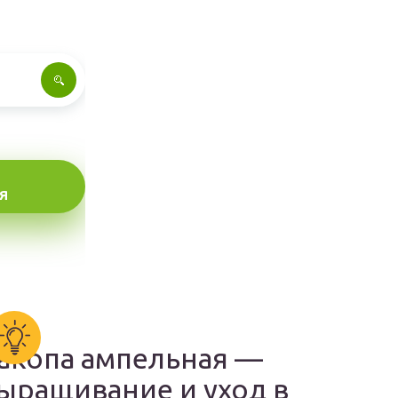
Я
акопа ампельная —
ыращивание и уход в