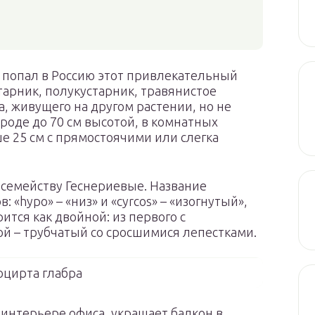
 попал в Россию этот привлекательный
старник, полукустарник, травянистое
а, живущего на другом растении, но не
ироде до 70 см высотой, в комнатных
ше 25 см с прямостоячими или слегка
к семейству Геснериевые. Название
: «hypо» – «низ» и «cyrcos» – «изогнутый»,
ится как двойной: из первого с
й – трубчатый со сросшимися лепестками.
оцирта глабра
интерьере офиса, украшает балкон в