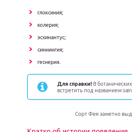
глоксиния;
колерия;
эсхинантус;
синнингия;
геснерия.
Для справки!
В ботанических
встретить под названием saintp
Сорт Фея заметно выд
Кратко об истории появления