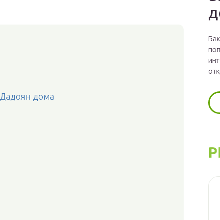
д
Бак
поп
инт
отк
 Дадоян дома
Р