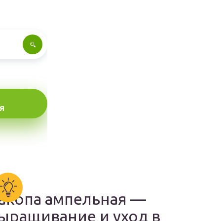
Я
акопа ампельная —
ыращивание и уход в