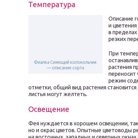
Температура
Описание г
и цветени
в пределах
резких пер
При темпер
останавлив
Фиалка Сияющий колокольчик
растения п
— описание сорта
переносит 
режим сод
отметки, общий вид растения становится
листья могут желтеть.
Освещение
Фея нуждается в хорошем освещении, так к
но и окрас цветов. Опытные цветоводы 
на восточных, западных и северных окнах