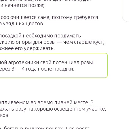
 и начнется позже;
лохо очищается сама, поэтому требуется
а увядших цветов.
посадкой необходимо продумать
укцию опоры для розы — чем старше куст,
ожнее его удерживать.
ой агротехники свой потенциал розы
рез 3 — 4 года после посадки.
тапливаемом во время ливней месте. В
ажать розу на хорошо освещенном участке,
ков.
, богатых гумусом почвах. Для роста