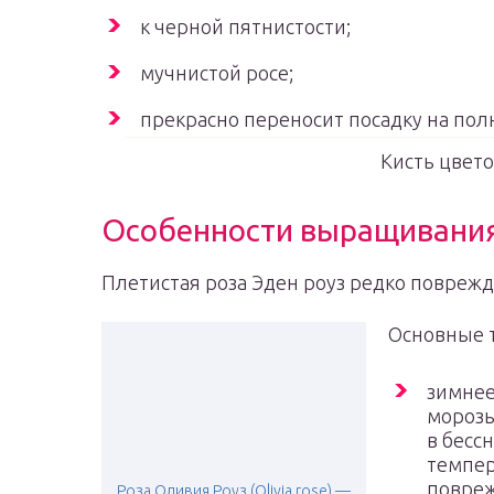
к черной пятнистости;
мучнистой росе;
прекрасно переносит посадку на пол
Кисть цвето
Особенности выращивани
Плетистая роза Эден роуз редко повреж
Основные т
зимнее
морозы
в бесс
темпер
повреж
Роза Оливия Роуз (Olivia rose) —