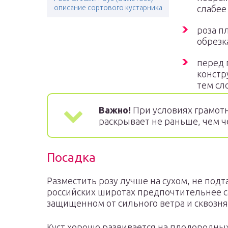
описание сортового кустарника
слабее
роза п
обрезк
перед 
констр
тем сл
Важно!
При условиях грамотн
раскрывает не раньше, чем че
Посадка
Разместить розу лучше на сухом, не под
российских широтах предпочтительнее с
защищенном от сильного ветра и сквозня
Куст хорошо развивается на плодородных