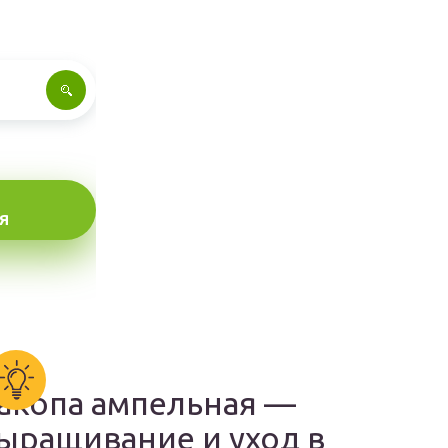
Я
акопа ампельная —
ыращивание и уход в