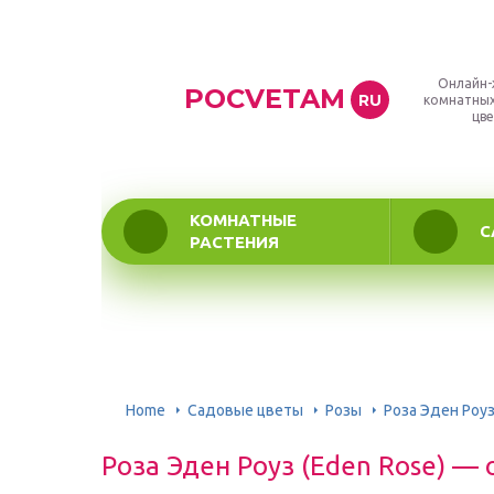
Онлайн-
POCVETAM
RU
комнатных
цве
КОМНАТНЫЕ
С
РАСТЕНИЯ
Home
Садовые цветы
Розы
Роза Эден Роуз
Роза Эден Роуз (Eden Rose) —