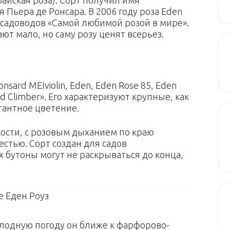
райская роза). Сорт получил имя
Пьера де Ронсара. В 2006 году роза Eden
садоводов «Самой любимой розой в мире».
ют мало, но саму розу ценят всерьез.
nsard MEIviolin, Eden, Eden Rose 85, Eden
ed Climber». Его характеризуют крупные, как
тантное цветение.
кости, с розовым дыханием по краю
естью. Сорт создан для садов
 бутоны могут не раскрываться до конца,
 Еден Роуз
олодную погоду он ближе к фарфорово-