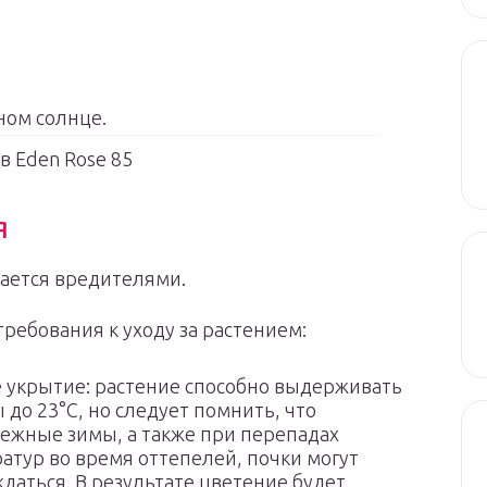
ном солнце.
в Eden Rose 85
я
дается вредителями.
ребования к уходу за растением:
 укрытие: растение способно выдерживать
 до 23°С, но следует помнить, что
нежные зимы, а также при перепадах
атур во время оттепелей, почки могут
даться. В результате цветение будет