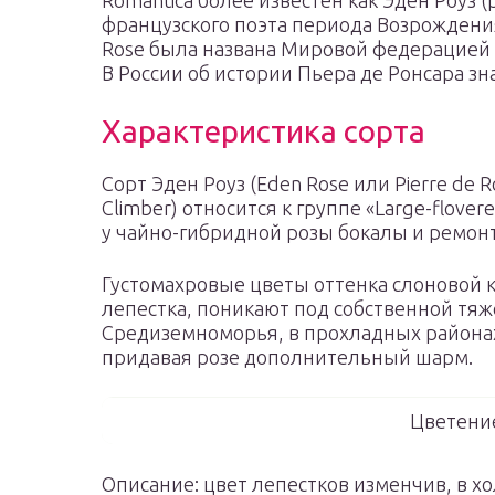
Romantica более известен как Эден Роуз (
французского поэта периода Возрождения 
Rose была названа Мировой федерацией 
В России об истории Пьера де Ронсара зна
Характеристика сорта
Сорт Эден Роуз (Eden Rose или Pierre de Ro
Climber) относится к группе «Large-flover
у чайно-гибридной розы бокалы и ремон
Густомахровые цветы оттенка слоновой 
лепестка, поникают под собственной тяж
Средиземноморья, в прохладных районах
придавая розе дополнительный шарм.
Цветение
Описание: цвет лепестков изменчив, в х