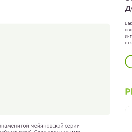
д
Бак
поп
инт
отк
Р
 знаменитой мейяновской серии