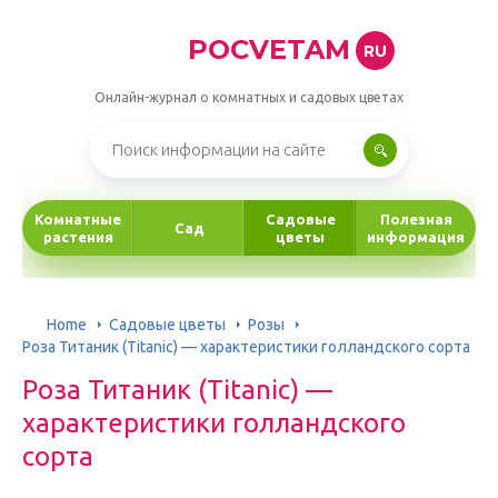
POCVETAM
RU
Онлайн-журнал о комнатных и садовых цветах
Комнатные
Садовые
Полезная
Сад
растения
цветы
информация
Home
Садовые цветы
Розы
Роза Титаник (Titanic) — характеристики голландского сорта
Роза Титаник (Titanic) —
характеристики голландского
сорта