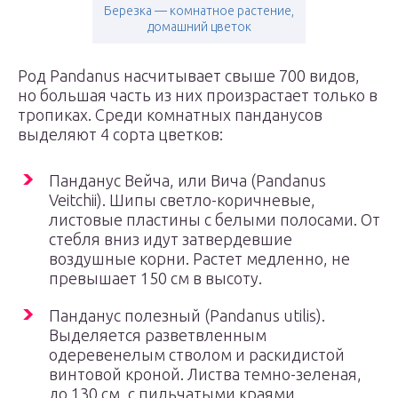
Березка — комнатное растение,
домашний цветок
Род Pandanus насчитывает свыше 700 видов,
но большая часть из них произрастает только в
тропиках. Среди комнатных панданусов
выделяют 4 сорта цветков:
Панданус Вейча, или Вича (Pandanus
Veitchii). Шипы светло-коричневые,
листовые пластины с белыми полосами. От
стебля вниз идут затвердевшие
воздушные корни. Растет медленно, не
превышает 150 см в высоту.
Панданус полезный (Pandanus utilis).
Выделяется разветвленным
одеревенелым стволом и раскидистой
винтовой кроной. Листва темно-зеленая,
до 130 см, с пильчатыми краями.