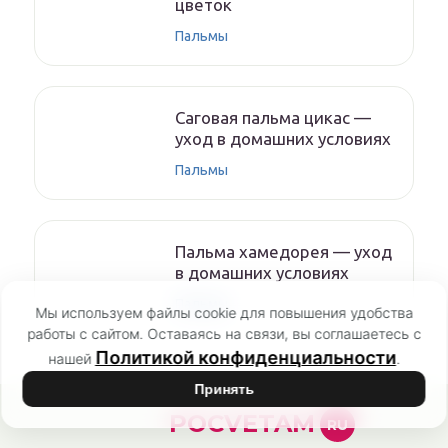
цветок
Пальмы
Саговая пальма цикас —
уход в домашних условиях
Пальмы
Пальма хамедорея — уход
в домашних условиях
Пальмы
Мы используем файлы cookie для повышения удобства
работы с сайтом. Оставаясь на связи, вы соглашаетесь с
Политикой конфиденциальности
нашей
.
Принять
POCVETAM
RU