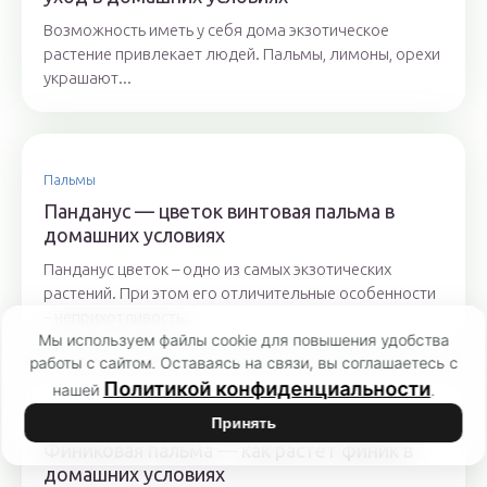
Возможность иметь у себя дома экзотическое
растение привлекает людей. Пальмы, лимоны, орехи
украшают...
Пальмы
Панданус — цветок винтовая пальма в
домашних условиях
Панданус цветок – одно из самых экзотических
растений. При этом его отличительные особенности
– неприхотливость...
Мы используем файлы cookie для повышения удобства
работы с сайтом. Оставаясь на связи, вы соглашаетесь с
Политикой конфиденциальности
нашей
.
Сад
Принять
Финиковая пальма — как растет финик в
домашних условиях