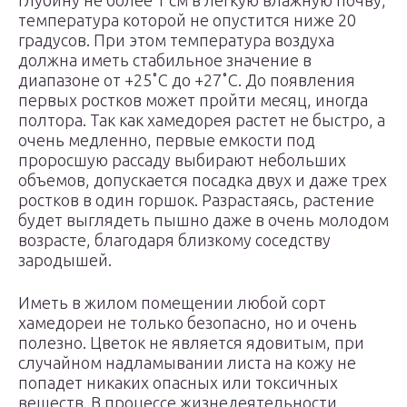
глубину не более 1 см в легкую влажную почву,
температура которой не опустится ниже 20
градусов. При этом температура воздуха
должна иметь стабильное значение в
диапазоне от +25˚С до +27˚С. До появления
первых ростков может пройти месяц, иногда
полтора. Так как хамедорея растет не быстро, а
очень медленно, первые емкости под
проросшую рассаду выбирают небольших
объемов, допускается посадка двух и даже трех
ростков в один горшок. Разрастаясь, растение
будет выглядеть пышно даже в очень молодом
возрасте, благодаря близкому соседству
зародышей.
Иметь в жилом помещении любой сорт
хамедореи не только безопасно, но и очень
полезно. Цветок не является ядовитым, при
случайном надламывании листа на кожу не
попадет никаких опасных или токсичных
веществ. В процессе жизнедеятельности