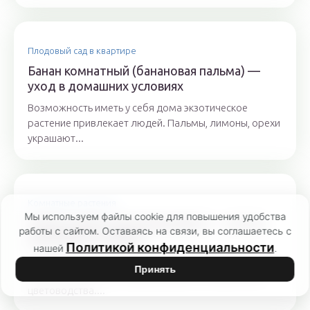
Плодовый сад в квартире
Банан комнатный (банановая пальма) —
уход в домашних условиях
Возможность иметь у себя дома экзотическое
растение привлекает людей. Пальмы, лимоны, орехи
украшают...
Комнатные растения
Мы используем файлы cookie для повышения удобства
Пальма арека хризалидокарпус — уход в
работы с сайтом. Оставаясь на связи, вы соглашаетесь с
домашних условиях
Политикой конфиденциальности
нашей
.
Сложное латинское название этого растения знают
Принять
немногие, само оно хорошо известно любителям
цветоводства....