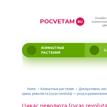
Онлайн-
POCVETAM
RU
комнатных
цве
КОМНАТНЫЕ
С
РАСТЕНИЯ
Home
Комнатные растения
Декоративно-ли
Цикас революта (cycas revoluta) — уход и размножен
Цикас революта (cycas revolu