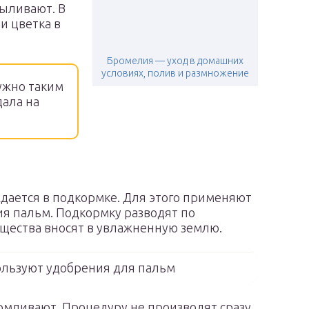
ыливают. В
и цветка в
Бромелия — уход в домашних
условиях, полив и размножение
ужно таким
дала на
ждается в подкормке. Для этого применяют
я пальм. Подкормку разводят по
ещества вносят в увлажненную землю.
ользуют удобрения для пальм
армливают. Процедуру не производят сразу