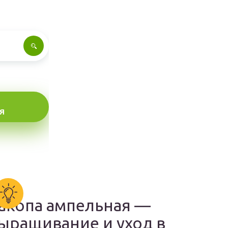
Я
акопа ампельная —
ыращивание и уход в