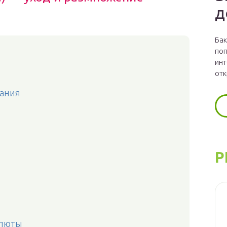
д
Бак
поп
инт
отк
вания
Р
олюты