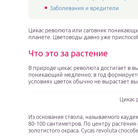
Заболевания и вредители
Цикас революта или саговник поникающи
планете. Цветоводы давно уже приспосо
Что это за растение
В природе цикас революта достигает в вы
поникающий медленно: в год формируетс
условиях цветок обычно не вырастает вы
Цикас 
Из основания ствола, называемого кауде
80-100 сантиметров. По центру растения
золотистого окраса. Cycas revoluta способ