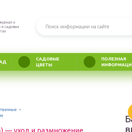
журнал о
 и садовых
тах
САДОВЫЕ
ПОЛЕЗНАЯ
АД
ЦВЕТЫ
ИНФОРМАЦИ
ственные
ие
Б
в
ta) — уход и размножение