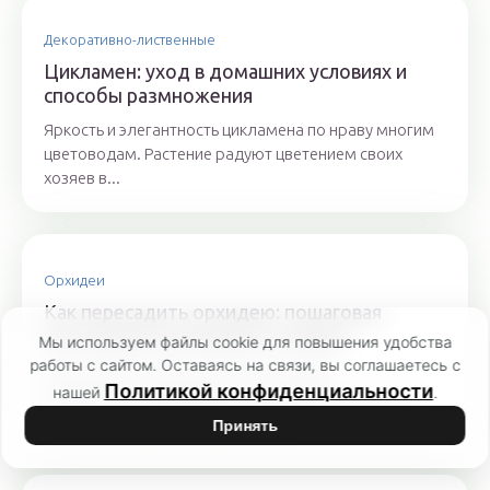
Декоративно-лиственные
Цикламен: уход в домашних условиях и
способы размножения
Яркость и элегантность цикламена по нраву многим
цветоводам. Растение радуют цветением своих
хозяев в...
Орхидеи
Как пересадить орхидею: пошаговая
инструкция в домашних условиях
Мы используем файлы cookie для повышения удобства
работы с сайтом. Оставаясь на связи, вы соглашаетесь с
Примы цветочных магазинов, орхидеи
Политикой конфиденциальности
нашей
.
фаленопсис, цимбидиум или дендробиум, прочно
завоевали сердца и подоконники...
Принять