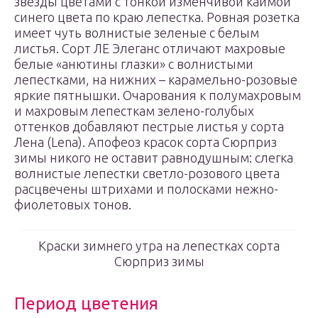
звезды цветами с тонкой изменчивой каймой
синего цвета по краю лепестка. Ровная розетка
имеет чуть волнистые зеленые с белым
листья. Сорт ЛЕ Элеганс отличают махровые
белые «анютины глазки» с волнистыми
лепестками, на нижних – карамельно-розовые
яркие пятнышки. Очарования к полумахровым
и махровым лепесткам зелено-голубых
оттенков добавляют пестрые листья у сорта
Лена (Lena). Апофеоз красок сорта Сюрприз
зимы никого не оставит равнодушным: слегка
волнистые лепестки светло-розового цвета
расцвечены штрихами и полосками нежно-
фиолетовых тонов.
Краски зимнего утра на лепестках сорта
Сюрприз зимы
Период цветения