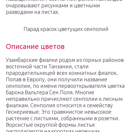
очаровывают рисунками и цветными
разводами на листах.
Парад красок цветущих сенполий
Описание цветов
Узамбарские фиалки родом из горных районов
восточной части Танзании, стали
прародительницей всех комнатных фиалок.
Попав в Европу, они получили название
сенполии, по имени первооткрывателя цветка
барона Вальтера Сен Поля. Многие
неправильно причисляют сенполии к лесным
фиалкам. Сенполия относится к семейству
Геснериевые. Это травянистое невысокое
растение с листьями, собранными в розетки.
Ворсистые округлой формы листья
располагаются на коротких черешках.