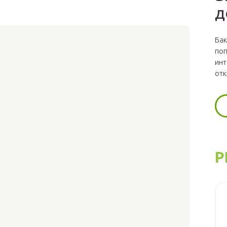
д
Бак
поп
инт
отк
Р