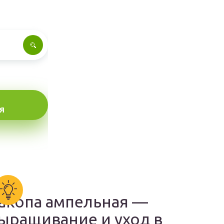
Я
акопа ампельная —
ыращивание и уход в