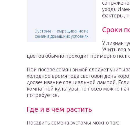
сопряжено 
уход). Име
факторы, н
Сроки п
Эустома — выращивание из
семян в домашних условиях
У лизианту
Учитывая эт
цветов обычно проходит примерно полгод
При посеве семян зимой следует учитыват
холодное время года световой день коро
досвечивание специальной лампой. Если
комнатной культуры, то посев можно начи
потребуется.
Где и в чем растить
Посадить семена эустомы можно так: