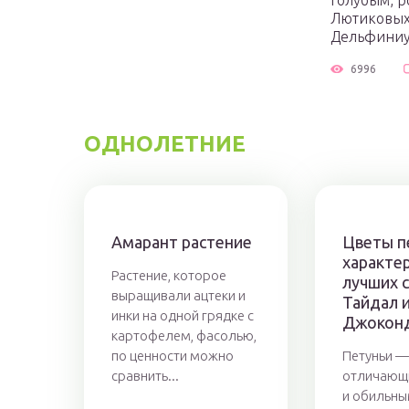
голубым, р
Лютиковых.
Дельфиниу
6996
ОДНОЛЕТНИЕ
Амарант растение
Цветы п
характе
Растение, которое
лучших 
выращивали ацтеки и
Тайдал 
инки на одной грядке с
Джокон
картофелем, фасолью,
по ценности можно
Петуньи —
сравнить...
отличающ
и обильны