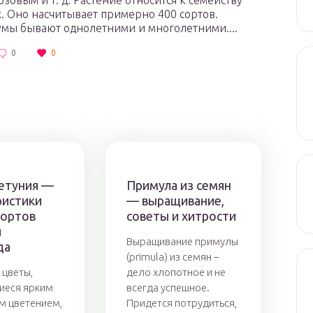
озовым и т. д. Растение относится к семейству
 Оно насчитывает примерно 400 сортов.
мы бывают однолетними и многолетними....
0
0
етуния —
Примула из семян
ристики
— выращивание,
сортов
советы и хитрости
и
Выращивание примулы
да
(primula) из семян –
 цветы,
дело хлопотное и не
иеся ярким
всегда успешное.
м цветением,
Придется потрудиться,