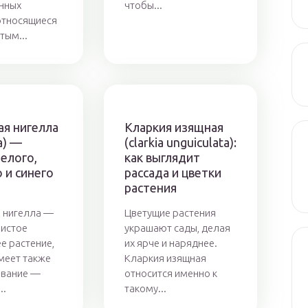
енных
чтобы...
относящиеся
тым...
ая нигелла
Кларкия изящная
а) —
(clarkia unguiculata):
елого,
как выглядит
 и синего
рассада и цветки
растения
 нигелла —
Цветущие растения
нистое
украшают сады, делая
е растение,
их ярче и наряднее.
меет также
Кларкия изящная
звание —
относится именно к
..
такому...