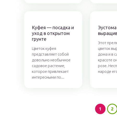
Куфея — посадка и
Эустома
уход в открытом
выращив
грунте
Этот прел
Цветок куфея
цветок в
представляет собой
дома и в с
довольно необычное
красоте он
садовое растение,
розе. Нес
которое привлекает
народе его
интересными по...
1
2