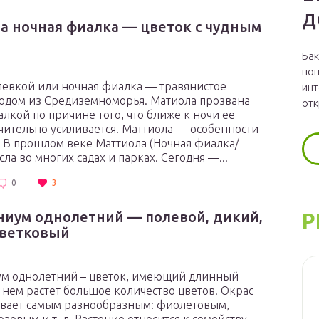
д
а ночная фиалка — цветок с чудным
Бак
поп
левкой или ночная фиалка — травянистое
инт
одом из Средиземноморья. Матиола прозвана
отк
лкой по причине того, что ближе к ночи ее
чительно усиливается. Маттиола — особенности
 В прошлом веке Маттиола (Ночная фиалка/
ла во многих садах и парках. Сегодня —...
0
3
иум однолетний — полевой, дикий,
Р
ветковый
м однолетний – цветок, имеющий длинный
а нем растет большое количество цветов. Окрас
ывает самым разнообразным: фиолетовым,