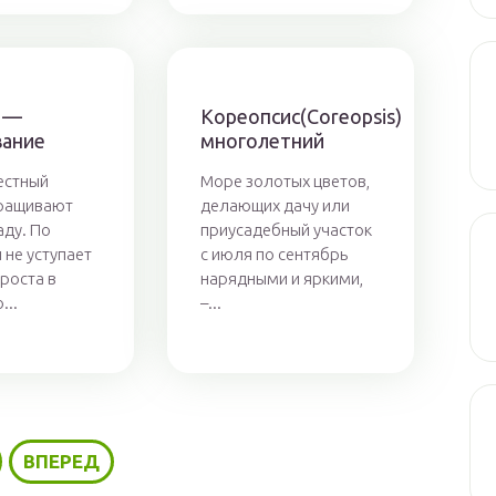
 —
Кореопсис(Coreopsis)
ание
многолетний
естный
Море золотых цветов,
ыращивают
делающих дачу или
аду. По
приусадебный участок
 не уступает
с июля по сентябрь
проста в
нарядными и яркими,
...
–...
ВПЕРЕД