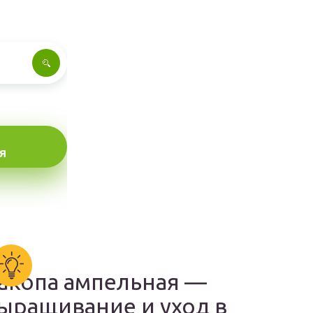
Я
акопа ампельная —
ыращивание и уход в