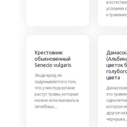
в естеств
условиях 
к травянис
Крестовник
Дамасск
обыкновенный
(Альбин
Senecio vulgaris
цветок б
голубого
Люди вряд ли
цвета
задумываются о том,
что у них под ногами
Дамасская
растут травы, которые
это травя
можно использовать в
однолетне
лечебных...
которое и
другое на
чернушка..