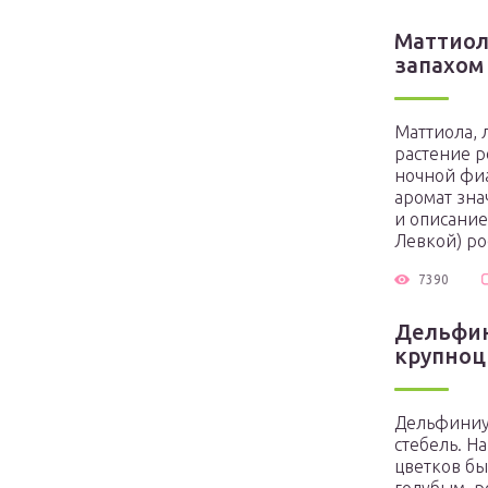
Маттиол
запахом
Маттиола, 
растение р
ночной фиа
аромат зна
и описание
Левкой) рос
7390
Дельфин
крупноц
Дельфиниу
стебель. Н
цветков б