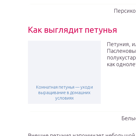
Персико
Как выглядит петунья
Петуния, и
Пасленовые
полукустар
как одноле
Комнатная петунья — уход и
выращивание в домашних
условиях
Белы
Внешне петуния напоминает небольшой к