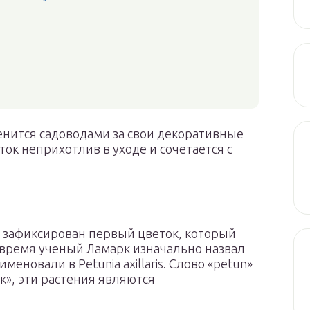
енится садоводами за свои декоративные
ок неприхотлив в уходе и сочетается с
и зафиксирован первый цветок, который
 время ученый Ламарк изначально назвал
еименовали в Petunia axillaris. Слово «petun»
ак», эти растения являются