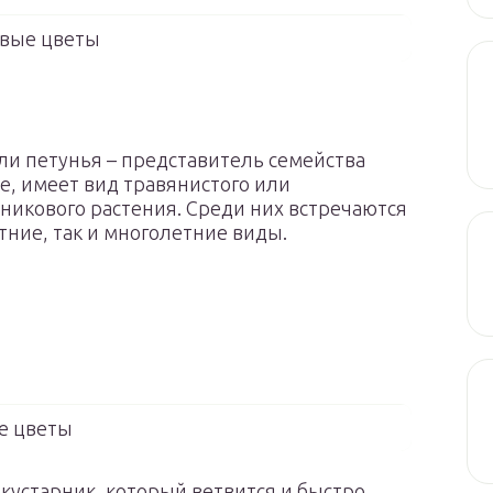
вые цветы
ли петунья – представитель семейства
, имеет вид травянистого или
никового растения. Среди них встречаются
тние, так и многолетние виды.
е цветы
устарник, который ветвится и быстро