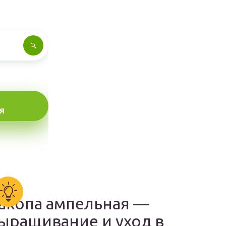
Я
акопа ампельная —
ыращивание и уход в