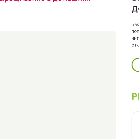
д
Бак
поп
инт
отк
Р