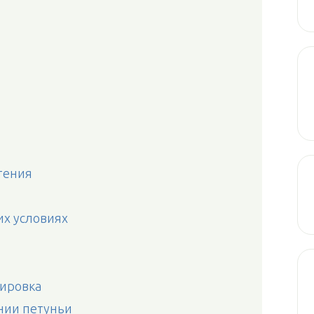
тения
их условиях
кировка
нии петуньи